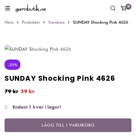
0
Hem
Produkter
Sandnes
SUNDAY Shocking Pink 4626
-25%
SUNDAY Shocking Pink 4626
79
kr
59
kr
1
Endast
kvar i lager!
LÄGG TILL I VARUKORG