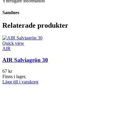
Ytterligare information
Sandnes
Relaterade produkter
Quick view
AIR
AIR Salviagrön 30
67
kr
Finns i lager,
Lägg till i varukorg
Q