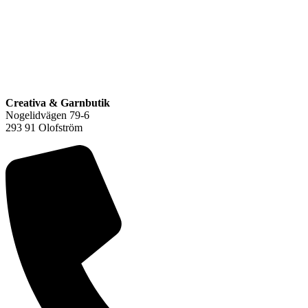
F
L
Creativa & Garnbutik
Nogelidvägen 79-6
293 91 Olofström