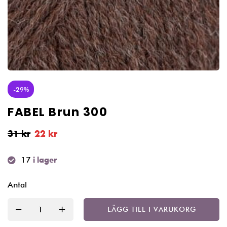
-29%
FABEL Brun 300
31
kr
22
kr
17
i lager
Antal
LÄGG TILL I VARUKORG