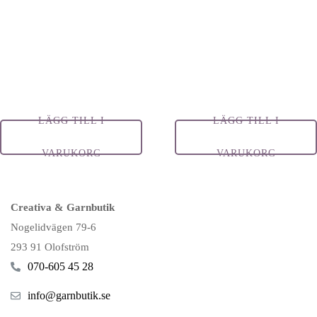
LÄGG TILL I
LÄGG TILL I
VARUKORG
VARUKORG
Creativa & Garnbutik
Nogelidvägen 79-6
293 91 Olofström
070-605 45 28
info@garnbutik.se