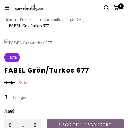
0
Hem
Produkter
Garnstudio / Drops Design
FABEL Grön/turkos 677
-30%
FABEL Grön/turkos 677
33
kr
23
kr
4
i lager
Antal
LÄGG TILL I VARUKORG